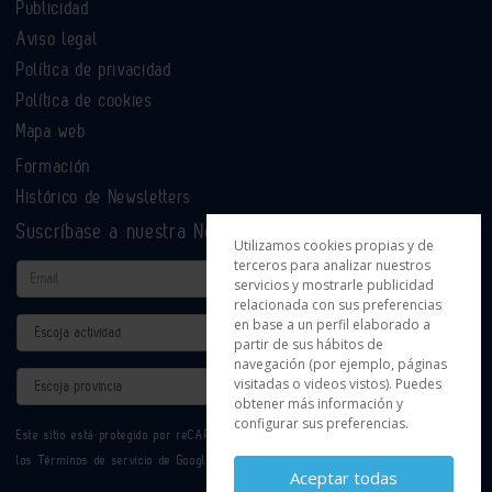
Publicidad
Aviso legal
Política de privacidad
Política de cookies
Mapa web
Formación
Histórico de Newsletters
Suscríbase a nuestra Newsletter
Utilizamos cookies propias y de
terceros para analizar nuestros
Email
servicios y mostrarle publicidad
relacionada con sus preferencias
en base a un perfil elaborado a
Actividad
partir de sus hábitos de
navegación (por ejemplo, páginas
Provincia
visitadas o videos vistos). Puedes
obtener más información y
configurar sus preferencias.
Este sitio está protegido por reCAPTCHA y se aplican la
Política de privacidad
y
los
Términos de servicio
de Google.
Aceptar todas