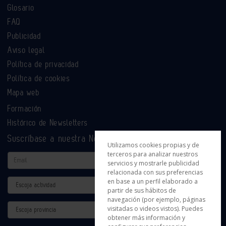
Glosario
FAQ
Publicidad
Aviso legal
Política de privacidad
Política de cookies
Mapa web
Formación
Histórico de Newsletters
Suscríbase a nuestra Newsletter
Utilizamos cookies propias y de
terceros para analizar nuestros
Email
servicios y mostrarle publicidad
relacionada con sus preferencias
en base a un perfil elaborado a
Actividad
partir de sus hábitos de
navegación (por ejemplo, páginas
Provincia
visitadas o videos vistos). Puedes
obtener más información y